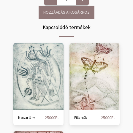
HOZZÁADÁS A KOSÁRHOZ
Kapcsolódó termékek
25000
Ft
25000
Ft
Magyar lány
Pillangók