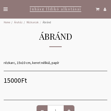
Juhász Ildikó alkotásai
Home
Áruház
Rézkarcok
Ábránd
ÁBRÁND
rézkarc, 15x10 cm, keret nélkül, papír
15000
Ft