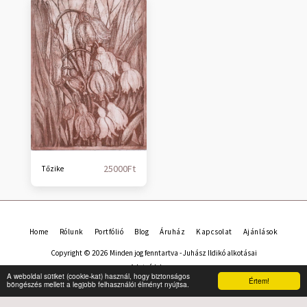
25000
Ft
Tőzike
Home
Rólunk
Portfólió
Blog
Áruház
Kapcsolat
Ajánlások
Copyright © 2026 Minden jog fenntartva -
Juhász Ildikó alkotásai
Adatvédelem
A weboldal sütiket (cookie-kat) használ, hogy biztonságos
Értem!
böngészés mellett a legjobb felhasználói élményt nyújtsa.