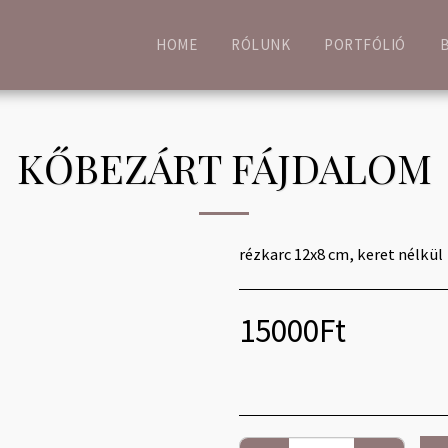
HOME
RÓLUNK
PORTFÓLIÓ
KŐBEZÁRT FÁJDALOM
rézkarc 12x8 cm, keret nélkül
15000
Ft